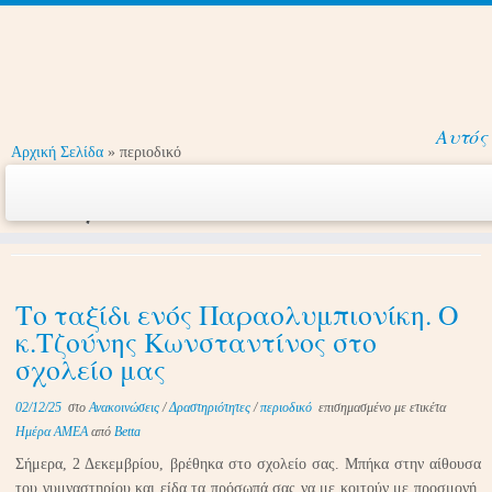
Μετάβαση
Αυτός
στο
Αρχική Σελίδα
»
περιοδικό
περιεχόμενο
περιοδικό
Το ταξίδι ενός Παραολυμπιονίκη. Ο
κ.Τζούνης Κωνσταντίνος στο
σχολείο μας
02/12/25
στο
Ανακοινώσεις
/
Δραστηριότητες
/
περιοδικό
επισημασμένο με ετικέτα
Ημέρα ΑΜΕΑ
από
Betta
Σήμερα, 2 Δεκεμβρίου, βρέθηκα στο σχολείο σας. Μπήκα στην αίθουσα
του γυμναστηρίου και είδα τα πρόσωπά σας να με κοιτούν με προσμονή.